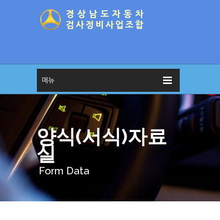
메뉴
양식(서식)자료
실
Form Data