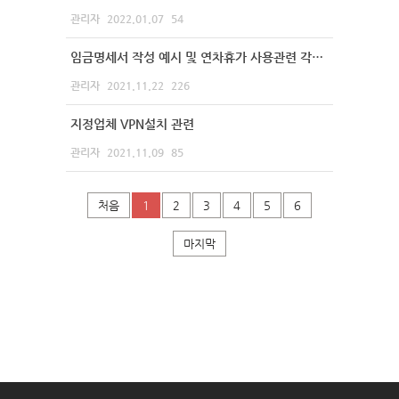
관리자
2022.01.07
54
임금명세서 작성 예시 및 연차휴가 사용관련 각종 양식 등
관리자
2021.11.22
226
지정업체 VPN설치 관련
관리자
2021.11.09
85
처음
1
2
3
4
5
6
마지막