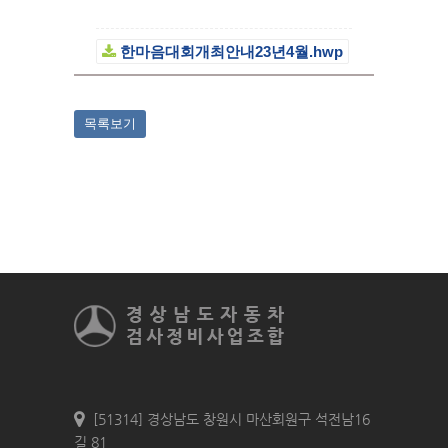
한마음대회개최안내23년4월.hwp
목록보기
[51314] 경상남도 창원시 마산회원구 석전남16
길 81